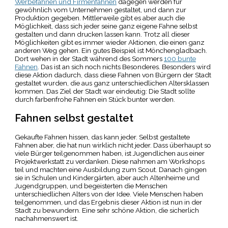
Werbefahnen und Firmenfahnen
dagegen werden für
gewöhnlich vom Unternehmen gestaltet, und dann zur
Produktion gegeben. Mittlerweile gibt es aber auch die
Möglichkeit, dass sich jeder seine ganz eigene Fahne selbst
gestalten und dann drucken lassen kann. Trotz all dieser
Möglichkeiten gibt es immer wieder Aktionen, die einen ganz
anderen Weg gehen. Ein gutes Beispiel ist Mönchengladbach.
Dort wehen in der Stadt während des Sommers
100 bunte
Fahnen
. Das ist an sich noch nichts Besonderes. Besonders wird
diese Aktion dadurch, dass diese Fahnen von Bürgern der Stadt
gestaltet wurden, die aus ganz unterschiedlichen Altersklassen
kommen. Das Ziel der Stadt war eindeutig: Die Stadt sollte
durch farbenfrohe Fahnen ein Stück bunter werden.
Fahnen selbst gestaltet
Gekaufte Fahnen hissen, das kann jeder. Selbst gestaltete
Fahnen aber, die hat nun wirklich nicht jeder. Dass überhaupt so
viele Bürger teilgenommen haben, ist Jugendlichen aus einer
Projektwerkstatt zu verdanken. Diese nahmen am Workshops
teil und machten eine Ausbildung zum Scout. Danach gingen
sie in Schulen und Kindergärten, aber auch Altenheime und
Jugendgruppen, und begeisterten die Menschen
unterschiedlichen Alters von der Idee. Viele Menschen haben
teilgenommen, und das Ergebnis dieser Aktion ist nun in der
Stadt zu bewundern. Eine sehr schöne Aktion, die sicherlich
nachahmenswert ist.