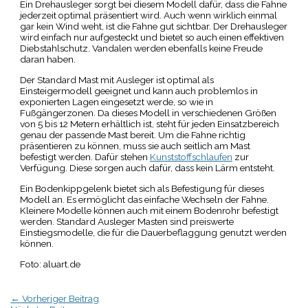
Ein Drehausleger sorgt bei diesem Modell dafür, dass die Fahne
jederzeit optimal präsentiert wird. Auch wenn wirklich einmal
gar kein Wind weht, ist die Fahne gut sichtbar. Der Drehausleger
wird einfach nur aufgesteckt und bietet so auch einen effektiven
Diebstahlschutz. Vandalen werden ebenfalls keine Freude
daran haben.
Der Standard Mast mit Ausleger ist optimal als
Einsteigermodell geeignet und kann auch problemlos in
exponierten Lagen eingesetzt werde, so wie in
Fußgängerzonen. Da dieses Modell in verschiedenen Größen
von 5 bis 12 Metern erhältlich ist, steht für jeden Einsatzbereich
genau der passende Mast bereit. Um die Fahne richtig
präsentieren zu können, muss sie auch seitlich am Mast
befestigt werden. Dafür stehen
Kunststoffschlaufen
zur
Verfügung. Diese sorgen auch dafür, dass kein Lärm entsteht.
Ein Bodenkippgelenk bietet sich als Befestigung für dieses
Modell an. Es ermöglicht das einfache Wechseln der Fahne.
Kleinere Modelle können auch mit einem Bodenrohr befestigt
werden. Standard Ausleger Masten sind preiswerte
Einstiegsmodelle, die für die Dauerbeflaggung genutzt werden
können.
Foto: aluart.de
←
Vorheriger Beitrag