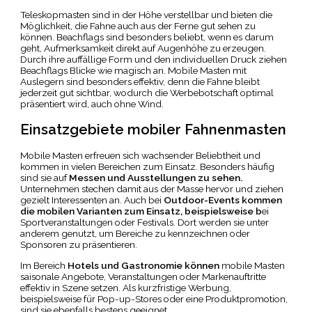
Teleskopmasten sind in der Höhe verstellbar und bieten die
Möglichkeit, die Fahne auch aus der Ferne gut sehen zu
können. Beachflags sind besonders beliebt, wenn es darum
geht, Aufmerksamkeit direkt auf Augenhöhe zu erzeugen.
Durch ihre auffällige Form und den individuellen Druck ziehen
Beachflags Blicke wie magisch an. Mobile Masten mit
Auslegern sind besonders effektiv, denn die Fahne bleibt
jederzeit gut sichtbar, wodurch die Werbebotschaft optimal
präsentiert wird, auch ohne Wind.
Einsatzgebiete mobiler Fahnenmasten
Mobile Masten erfreuen sich wachsender Beliebtheit und
kommen in vielen Bereichen zum Einsatz. Besonders häufig
sind sie auf
Messen und Ausstellungen zu sehen.
Unternehmen stechen damit aus der Masse hervor und ziehen
gezielt Interessenten an. Auch bei
Outdoor-Events kommen
die mobilen Varianten zum Einsatz, beispielsweise b
ei
Sportveranstaltungen oder Festivals. Dort werden sie unter
anderem genutzt, um Bereiche zu kennzeichnen oder
Sponsoren zu präsentieren.
Im Bereich
Hotels und Gastronomie können
mobile Masten
saisonale Angebote, Veranstaltungen oder Markenauftritte
effektiv in Szene setzen. Als kurzfristige Werbung,
beispielsweise für Pop-up-Stores oder eine Produktpromotion,
sind sie ebenfalls bestens geeignet.