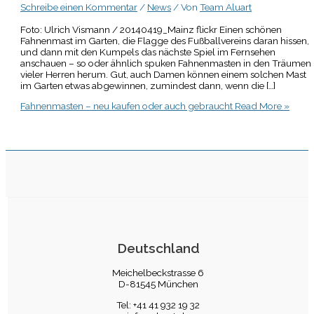
Schreibe einen Kommentar
/
News
/ Von
Team Aluart
Foto: Ulrich Vismann / 20140419_Mainz flickr Einen schönen
Fahnenmast im Garten, die Flagge des Fußballvereins daran hissen,
und dann mit den Kumpels das nächste Spiel im Fernsehen
anschauen – so oder ähnlich spuken Fahnenmasten in den Träumen
vieler Herren herum. Gut, auch Damen können einem solchen Mast
im Garten etwas abgewinnen, zumindest dann, wenn die […]
Fahnenmasten – neu kaufen oder auch gebraucht
Read More »
Deutschland
Meichelbeckstrasse 6
D-81545 München
Tel: +41 41 932 19 32