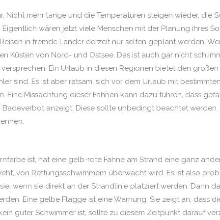
Tür. Nicht mehr lange und die Temperaturen steigen wieder, die S
 Eigentlich wären jetzt viele Menschen mit der Planung ihres S
Reisen in fremde Länder derzeit nur selten geplant werden. We
en Küsten von Nord- und Ostsee. Das ist auch gar nicht schlimm
versprechen. Ein Urlaub in diesen Regionen bietet den großen V
ler sind. Es ist aber ratsam, sich vor dem Urlaub mit bestimmt
 Eine Missachtung dieser Fahnen kann dazu führen, dass gefäh
ein Badeverbot anzeigt. Diese sollte unbedingt beachtet werden
kennen.
nfarbe ist, hat eine gelb-rote Fahne am Strand eine ganz ander
 weht, von Rettungsschwimmern überwacht wird. Es ist also prob
, wenn sie direkt an der Strandlinie platziert werden. Dann dar
den. Eine gelbe Flagge ist eine Warnung. Sie zeigt an, dass
kein guter Schwimmer ist, sollte zu diesem Zeitpunkt darauf ver