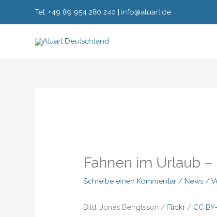
Zum
Tel: +49 89 954 280 240 | info@aluart.de
Inhalt
springen
Fahnen im Urlaub –
Schreibe einen Kommentar
/
News
/ 
Bild: Jonas Bengtsson /
Flickr
/
CC BY-