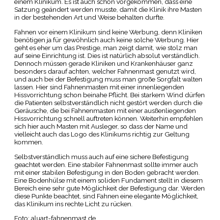
einem Klinikum. Es ist auch schon vorgekommen, dass eine
Satzung geändert werden musste, damit die Klinik ihre Masten
in der bestehenden Art und Weise behalten durfte.
Fahnen vor einem Klinikum sind keine Werbung, denn Kliniken
benötigen ja für gewöhnlich auch keine solche Werbung. Hier
geht es eher um das Prestige, man zeigt damit, wie stolz man
auf seine Einrichtung ist. Dies ist natürlich absolut verständlich.
Dennoch müssen gerade Kliniken und Krankenhäuser ganz
besonders darauf achten, welcher Fahnenmast genutzt wird,
und auch bei der Befestigung muss man große Sorgfalt walten
lassen. Hier sind Fahnenmasten mit einer innenliegenden
Hissvorrichtung schon beinahe Pflicht. Bei starkem Wind dürfen
die Patienten selbstverständlich nicht gestört werden durch die
Geräusche, die bei Fahnenmasten mit einer ausßenliegenden
Hissvorrichtung schnell auftreten können. Weiterhin empfehlen
sich hier auch Masten mit Ausleger, so dass der Name und
vielleicht auch das Logo des Klinikums richtig zur Geltung
kommen.
Selbstverständlich muss auch auf eine sichere Befestigung
geachtet werden. Eine stabiler Fahnenmast sollte immer auch
mit einer stabilen Befestigung in den Boden gebracht werden.
Eine Bodenhülse mit einem soliden Fundament stellt in diesem
Bereich eine sehr gute Möglichkeit der Befestigung dar. Werden
diese Punkte beachtet, sind Fahnen eine elegante Möglichkeit,
das Klinikum ins rechte Licht zu rücken.
Foto: aluart-fahnenmast.de