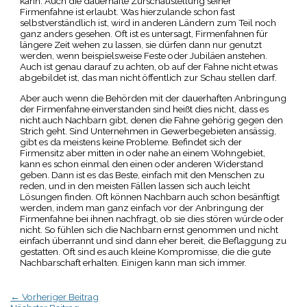
kann. Auch die dauerhafte Zurschaustellung seiner
Firmenfahne ist erlaubt. Was hierzulande schon fast
selbstverständlich ist, wird in anderen Ländern zum Teil noch
ganz anders gesehen. Oft ist es untersagt, Firmenfahnen für
längere Zeit wehen zu lassen, sie dürfen dann nur genutzt
werden, wenn beispielsweise Feste oder Jubiläen anstehen.
Auch ist genau darauf zu achten, ob auf der Fahne nicht etwas
abgebildet ist, das man nicht öffentlich zur Schau stellen darf.
Aber auch wenn die Behörden mit der dauerhaften Anbringung
der Firmenfahne einverstanden sind heißt dies nicht, dass es
nicht auch Nachbarn gibt, denen die Fahne gehörig gegen den
Strich geht. Sind Unternehmen in Gewerbegebieten ansässig,
gibt es da meistens keine Probleme. Befindet sich der
Firmensitz aber mitten in oder nahe an einem Wohngebiet,
kann es schon einmal den einen oder anderen Widerstand
geben. Dann ist es das Beste, einfach mit den Menschen zu
reden, und in den meisten Fällen lassen sich auch leicht
Lösungen finden. Oft können Nachbarn auch schon besänftigt
werden, indem man ganz einfach vor der Anbringung der
Firmenfahne bei ihnen nachfragt, ob sie dies stören würde oder
nicht. So fühlen sich die Nachbarn ernst genommen und nicht
einfach überrannt und sind dann eher bereit, die Beflaggung zu
gestatten. Oft sind es auch kleine Kompromisse, die die gute
Nachbarschaft erhalten. Einigen kann man sich immer.
←
Vorheriger Beitrag