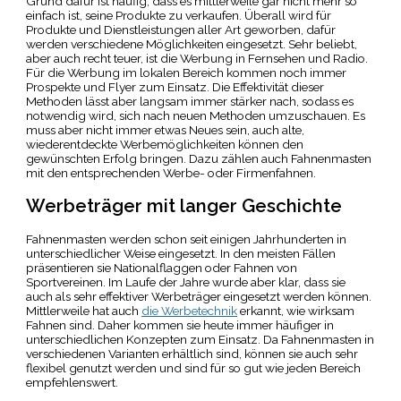
Grund dafür ist häufig, dass es mittlerweile gar nicht mehr so
einfach ist, seine Produkte zu verkaufen. Überall wird für
Produkte und Dienstleistungen aller Art geworben, dafür
werden verschiedene Möglichkeiten eingesetzt. Sehr beliebt,
aber auch recht teuer, ist die Werbung in Fernsehen und Radio.
Für die Werbung im lokalen Bereich kommen noch immer
Prospekte und Flyer zum Einsatz. Die Effektivität dieser
Methoden lässt aber langsam immer stärker nach, sodass es
notwendig wird, sich nach neuen Methoden umzuschauen. Es
muss aber nicht immer etwas Neues sein, auch alte,
wiederentdeckte Werbemöglichkeiten können den
gewünschten Erfolg bringen. Dazu zählen auch Fahnenmasten
mit den entsprechenden Werbe- oder Firmenfahnen.
Werbeträger mit langer Geschichte
Fahnenmasten werden schon seit einigen Jahrhunderten in
unterschiedlicher Weise eingesetzt. In den meisten Fällen
präsentieren sie Nationalflaggen oder Fahnen von
Sportvereinen. Im Laufe der Jahre wurde aber klar, dass sie
auch als sehr effektiver Werbeträger eingesetzt werden können.
Mittlerweile hat auch
die Werbetechnik
erkannt, wie wirksam
Fahnen sind. Daher kommen sie heute immer häufiger in
unterschiedlichen Konzepten zum Einsatz. Da Fahnenmasten in
verschiedenen Varianten erhältlich sind, können sie auch sehr
flexibel genutzt werden und sind für so gut wie jeden Bereich
empfehlenswert.