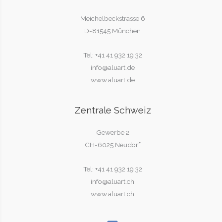
Meichelbeckstrasse 6
D-81545 München
Tel: +41 41 932 19 32
info@aluart.de
www.aluart.de
Zentrale Schweiz
Gewerbe 2
CH-6025 Neudorf
Tel: +41 41 932 19 32
info@aluart.ch
www.aluart.ch