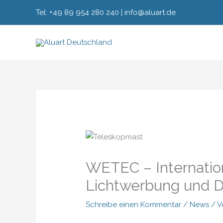
Zum
Tel: +49 89 954 280 240 | info@aluart.de
Inhalt
springen
WETEC – Internation
Lichtwerbung und Di
Schreibe einen Kommentar
/
News
/ 