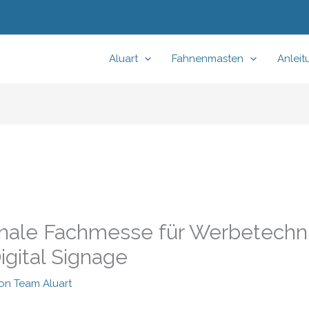
Aluart
Fahnenmasten
Anlei
ale Fachmesse für Werbetechnik
gital Signage
Von
Team Aluart