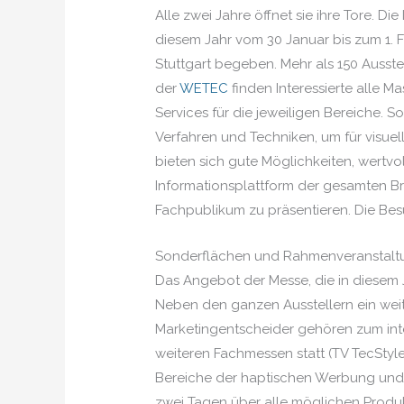
Alle zwei Jahre öffnet sie ihre Tore. D
diesem Jahr vom 30 Januar bis zum 1. Fe
Stuttgart begeben. Mehr als 150 Ausst
der
WETEC
finden Interessierte alle 
Services für die jeweiligen Bereiche. 
Verfahren und Techniken, um für visue
bieten sich gute Möglichkeiten, wertv
Informationsplattform der gesamten Bra
Fachpublikum zu präsentieren. Die Bes
Sonderflächen und Rahmenveranstal
Das Angebot der Messe, die in diesem
Neben den ganzen Ausstellern ein weit
Marketingentscheider gehören zum int
weiteren Fachmessen statt (TV TecStyl
Bereiche der haptischen Werbung und d
zwei Tagen über alle möglichen Produk