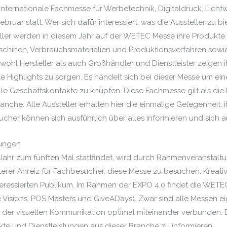
ie Internationale Fachmesse für Werbetechnik, Digitaldruck, Lich
bruar statt. Wer sich dafür interessiert, was die Aussteller zu 
eller werden in diesem Jahr auf der WETEC Messe ihre Produkte 
Maschinen, Verbrauchsmaterialien und Produktionsverfahren sow
Sowohl Hersteller als auch Großhändler und Dienstleister zeigen
lle Highlights zu sorgen. Es handelt sich bei dieser Messe um 
olle Geschäftskontakte zu knüpfen. Diese Fachmesse gilt als di
nche. Alle Aussteller erhalten hier die einmalige Gelegenheit,
ucher können sich ausführlich über alles informieren und sich 
tungen
 Jahr zum fünften Mal stattfindet, wird durch Rahmenveransta
erer Anreiz für Fachbesucher, diese Messe zu besuchen. Kreat
eressierten Publikum. Im Rahmen der EXPO 4.0 findet die WETE
e Visions, POS Masters und GiveADays). Zwar sind alle Messen 
er visuellen Kommunikation optimal miteinander verbunden. Ei
te und Dienstleistungen aus dieser Branche zu informieren.