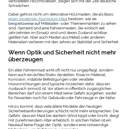
verbreiteten Holzmodellen, zeigen sich mit der Zeit deutliche
Schwächen.
Dabei geht es nicht um dekorative Holzmasten, die als Basis
einen modernen Aluminium Mast
besitzen, wie sie
beispielsweise auf Mittelalter- oder Themenmärkten zu sehen
sind. Gemeint sind jene Fahnenmasten, die wirklich seit
Jahrzehnten im Einsatz sind und deren Zustand sichtbar
gelitten hat. Aber auch Masten aus Metall oder anderen
Materialien verlieren mit den Jahren an Stabilität und Sicherheit.
Wenn Optik und Sicherheit nicht mehr
überzeugen
Ein alter Fahnenmast wirkt oft nicht nur ungepflegt, sondern
kann auch ein echtes Risiko darstellen. Risse im Material,
Korrosion, instabile Befestigungen oder veraltete
Hissvorrichtungen sind typische Anzeichen dafür, dass ein
Austausch sinnvoll ist. Vor allem in öffentlich zugänglichen
Bereichen darf von einem Mast keine Gefahr ausgehen, weder
für Passanten noch für Gebäude oder Fahrzeuge in der Nähe.
Hinzu kommt, dass viele ältere Modelle den heutigen
Sicherheitsanforderungen schlicht nicht mehr entsprechen. Die
Gefahr, dass ein Mast bei starkem Wind kippt oder bricht, steigt
mit zunehmendem Alter erheblich. In solchen Fällen ist ein
Neukauf keine Frage der Optik, sondern eine notwendige