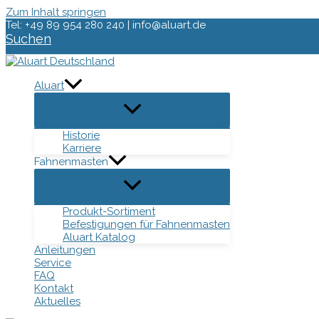
Zum Inhalt springen
Tel: +49 89 954 280 240 | info@aluart.de
Suchen
Aluart
Historie
Karriere
Fahnenmasten
Produkt-Sortiment
Befestigungen für Fahnenmasten
Aluart Katalog
Anleitungen
Service
FAQ
Kontakt
Aktuelles