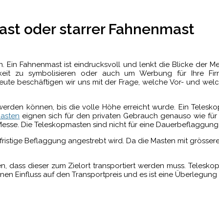
ast oder starrer Fahnenmast
in Fahnenmast ist eindrucksvoll und lenkt die Blicke der Men
keit zu symbolisieren oder auch um Werbung für Ihre F
Heute beschäftigen wir uns mit der Frage, welche Vor- und we
werden können, bis die volle Höhe erreicht wurde. Ein Telesk
asten
eignen sich für den privaten Gebrauch genauso wie für 
 Messe. Die Teleskopmasten sind nicht für eine Dauerbeflaggung 
ristige Beflaggung angestrebt wird. Da die Masten mit grösser
n, dass dieser zum Zielort transportiert werden muss. Telesk
inen Einfluss auf den Transportpreis und es ist eine Überlegung